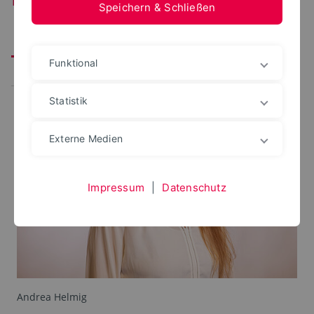
Speichern & Schließen
Prüfungsamt
Fachstudienberatung
Funktional
Prüfungsausschussvorsitzende
Statistik
Externe Medien
Impressum
|
Datenschutz
Andrea Helmig