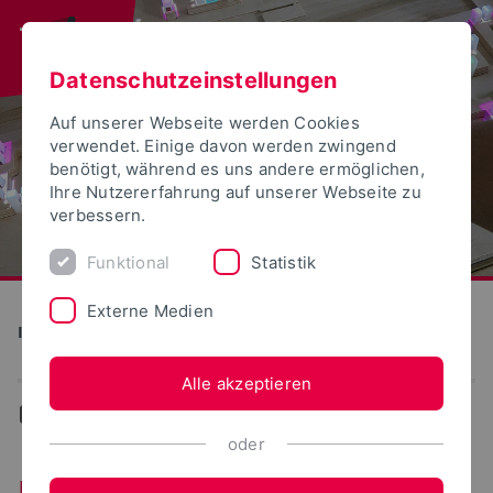
Datenschutzeinstellungen
Auf unserer Webseite werden Cookies
verwendet. Einige davon werden zwingend
benötigt, während es uns andere ermöglichen,
Ihre Nutzererfahrung auf unserer Webseite zu
verbessern.
Funktional
Statistik
Externe Medien
Institute for Design Strategies
Alle akzeptieren
...
Forschung
oder
Forschung im Institut für