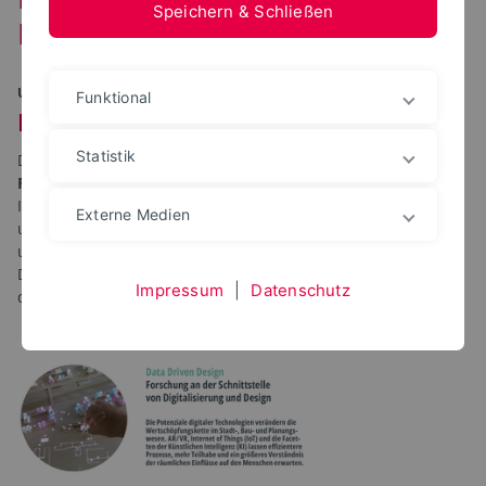
Speichern & Schließen
Designstrategien
UNSERE THEMENSCHWERPUNKTE
Funktional
Forschungscluster
Statistik
Durch die drei Forschungscluster
Data Driven Design,
Regenerative Design
und
Human Centered Design
will das
IDS Synergien zwischen den verschiedenen Maßstäben
Externe Medien
unserer Lebensumwelt und den unterschiedlichen Aspekten
und Werten der Nachhaltigkeit finden, um nachhaltige
Designstrategien für künftige Entwicklungsdynamiken zu
Impressum
|
Datenschutz
diskutieren.