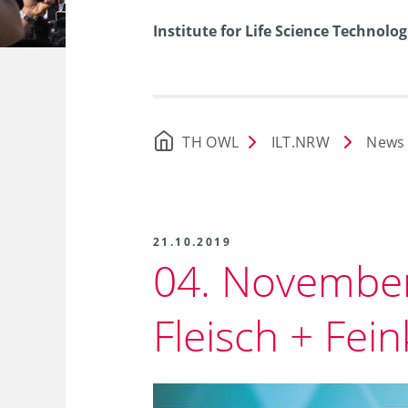
Institute for Life Science Technolog
TH OWL
ILT.NRW
News
21.10.2019
04. November
Fleisch + Fein