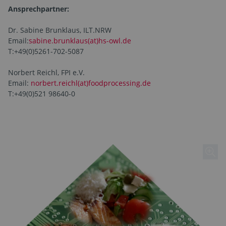
Ansprechpartner:
Dr. Sabine Brunklaus, ILT.NRW
Email:
sabine.brunklaus(at)hs-owl.de
T:+49(0)5261-702-5087
Norbert Reichl, FPI e.V.
Email:
norbert.reichl(at)foodprocessing.de
T:+49(0)521 98640-0