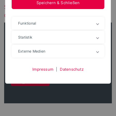
Speichern & Schließen
smartFoodTechnologyOWL geht in
die Intensivierungsphase
Funktional
Statistik
Externe Medien
Impressum
|
Datenschutz