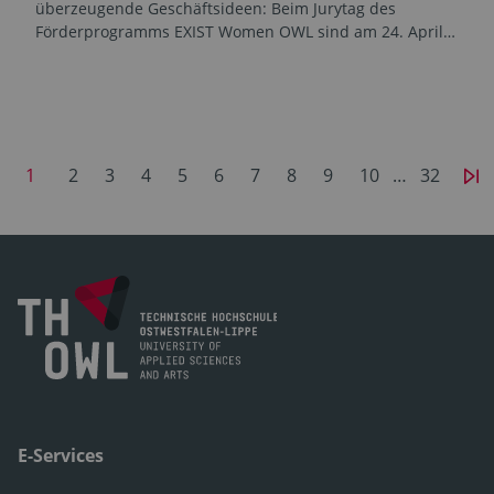
überzeugende Geschäftsideen: Beim Jurytag des
Förderprogramms EXIST Women OWL sind am 24. April…
1
2
3
4
5
6
7
8
9
10
…
32
E-Services