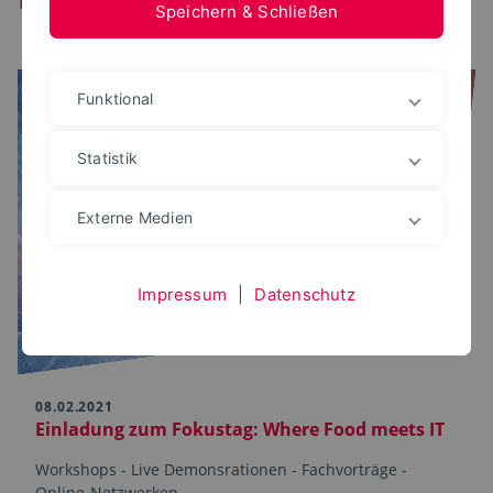
Speichern & Schließen
Funktional
Statistik
Externe Medien
Impressum
|
Datenschutz
08.02.2021
Einladung zum Fokustag: Where Food meets IT
Workshops - Live Demonsrationen - Fachvorträge -
Online-Netzwerken