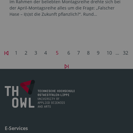
Im Rahmen der beliebten Montagsreihe drehte sich bei
der April-Montagsreihe alles um die Frage: „Falscher
Hase – I(s)st die Zukunft pflanzlich?“. Rund…
1
2
3
4
5
6
7
8
9
10
…
32
E-Services