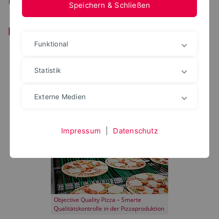
Speichern & Schließen
Laufende Projekte
Funktional
Statistik
Externe Medien
KliMalz
Impressum
|
Datenschutz
Objective Quality Pizza – Smarte
Qualitätskontrolle in der Pizzaproduktion