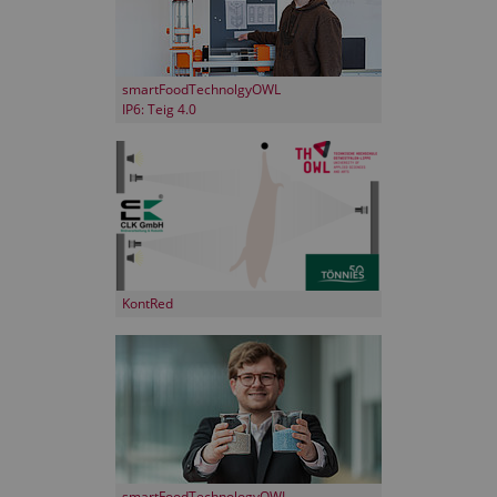
smartFoodTechnolgyOWL
IP6: Teig 4.0
KontRed
smartFoodTechnologyOWL