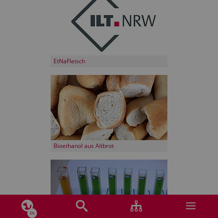
EtNaFleisch
Bioethanol aus Altbrot
EN