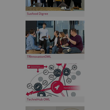
Susfood Digree
TRInnovationOWL
TechnéHub OWL