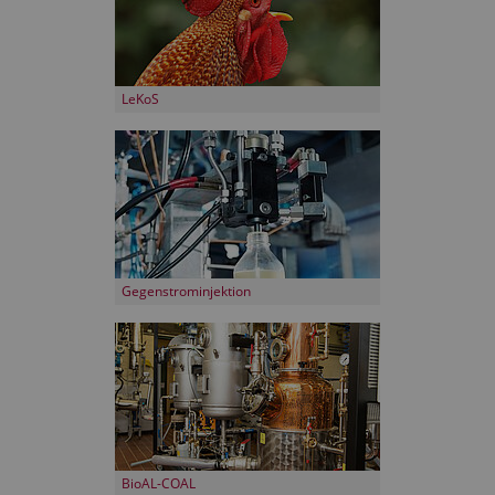
LeKoS
Gegenstrominjektion
BioAL-COAL