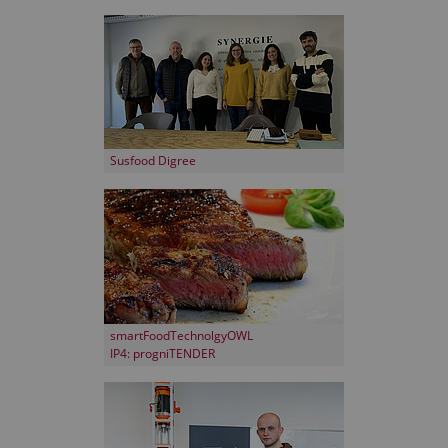
Susfood Digree
smartFoodTechnolgyOWL
IP4: progniTENDER