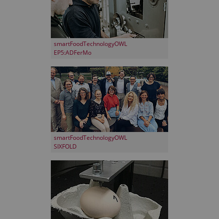
smartFoodTechnologyOWL
EP5:ADFerMo
smartFoodTechnologyOWL
SIXFOLD