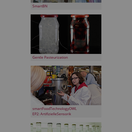
SmartBN
Gentle Pasteurization
smartFoodTechnologyOWL
EP2: ArtifizielleSensorik