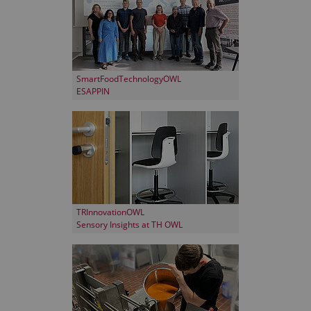
SmartFoodTechnologyOWL
ESAPPIN
TRInnovationOWL
Sensory Insights at TH OWL