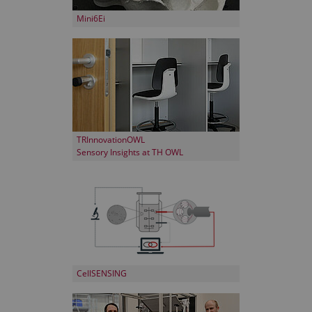
Mini6Ei
TRInnovationOWL
Sensory Insights at TH OWL
CellSENSING