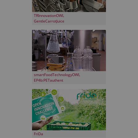
TRInnovationOWL
GentleCarrotJuice
smartFoodTechnologyOWL
EP4b:PETauthent
FriDa