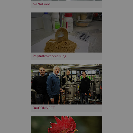
NeNaFood
Peptidfraktionierung
BioCONNECT