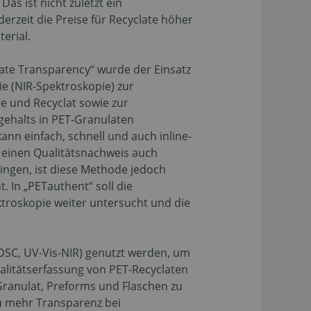
as ist nicht zuletzt ein
 derzeit die Preise für Recyclate höher
erial.
ate Transparency“ wurde der Einsatz
e (NIR-Spektroskopie) zur
 und Recyclat sowie zur
tgehalts in PET-Granulaten
nn einfach, schnell und auch inline-
 einen Qualitätsnachweis auch
ngen, ist diese Methode jedoch
. In „PETauthent“ soll die
ktroskopie weiter untersucht und die
DSC, UV-Vis-NIR) genutzt werden, um
litätserfassung von PET-Recyclaten
 Granulat, Preforms und Flaschen zu
u mehr Transparenz bei