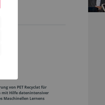
rung von PET Recyclat für
mit Hilfe datenintensiver
s Maschinellen Lernens