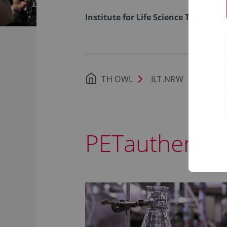
Institute for Life Science Technolog
TH OWL
ILT.NRW
Proje
PETauthent