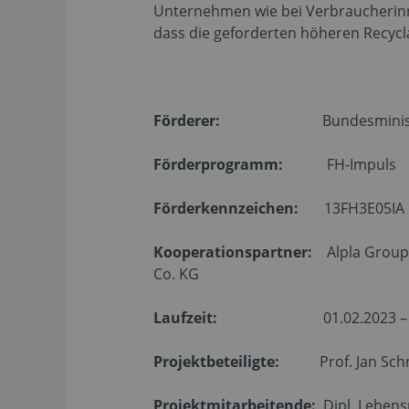
Unternehmen wie bei Verbraucherinn
dass die geforderten höheren Recycl
Förderer:
Bundesministerium 
Förderprogramm:
FH-Impuls
Förderkennzeichen:
13FH3E05IA
Kooperationspartner:
Alpla Group,
Co. KG
Laufzeit:
01.02.2023 – 30.
Projektbeteiligte:
Prof. Jan Schnei
Projektmitarbeitende:
Dipl. Lebens