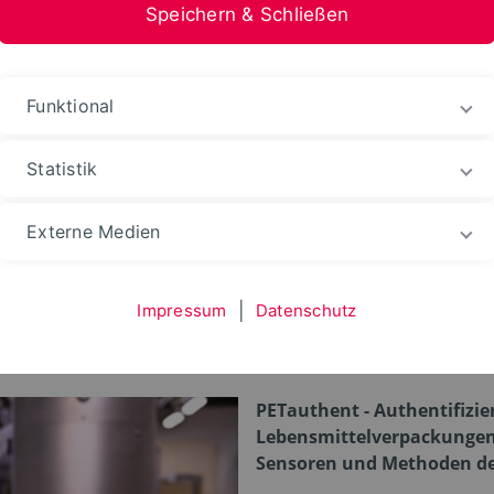
Speichern & Schließen
ies
Funktional
Statistik
kte
PETauthent
Externe Medien
Impressum
|
Datenschutz
PETauthent - Authentifizie
Lebensmittelverpackungen 
Sensoren und Methoden de