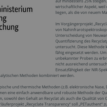
auf mindestens 25% steigen. D
wirtschaftlicher Aspekt, weil
liegen, als die von neuem Mat
Im Vorgängerprojekt „Recycl
von Nahinfrarotspektroskopi
Unterscheidung von Neuware
Quantifizierung des Recycla
untersucht. Diese Methode ka
fähig eingesetzt werden. Um
unbekannter Proben zu erbri
nicht ausreichend untersucht
Einsatzfähigkeit der NIR-Spe
analytischen Methoden kombiniert werden.
pische und thermische Methoden (z.B. elektronische Nase, 
hmen eine einfach anwendbare und robuste Methode der Qua
in, sowohl den Gehalt an Recyclat als auch die Qualität von
uferprojekt „Recyclate Transparency“ soll „PETauthent“ z