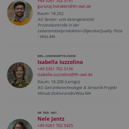
+49 5261 702 5791
gururaj.horakeri@th-owl.de
Raum: 18.202
AG Sensor- und datengestützte
Prozesskontrolle in der
Lebensmittelproduktion-ObjectiveQuality Pizza
- Wiss.MA
DIPL.-LEBENSMITTELCHEM.
Isabella Iuzzolino
+49 5261 702 5136
isabella.iuzzolino@th-owl.de
Raum: 18.200 (Lemgo)
AG Getränketechnologie & Sensorik-Projekt
Klimalz-Doktorandin/Wiss.MA
DR. RER. NAT.
Nele Jantz
+49 5261 702 5425