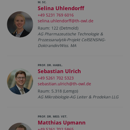
M. SC.
Selina Uhlendorff
+49 5231 769 6016
selina.uhlendorff@th-owl.de
Raum: 122 (Detmold)
AG Pharmazeutische Technologie &
Prozessanalytik-Projekt CellSENSING-
Doktrandin/Wiss. MA
PROF. DR. HABIL.
Sebastian Ulrich
+49 5261 702 5323
sebastian.ulrich@th-owl.de
Raum: 5.318 (Lemgo)
AG Mikrobiologie-AG Leiter & Prodekan LLG
PROF. DR. MED. VET.
Matthias Upmann
+49 5261 702 5865