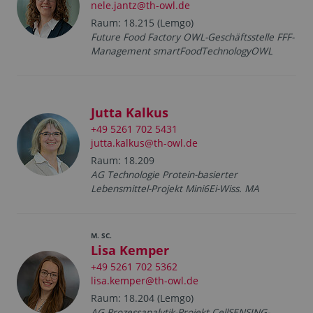
nele.jantz@th-owl.de
Raum: 18.215 (Lemgo)
Future Food Factory OWL-Geschäftsstelle FFF-
Management smartFoodTechnologyOWL
Jutta Kalkus
+49 5261 702 5431
jutta.kalkus@th-owl.de
Raum: 18.209
AG Technologie Protein-basierter
Lebensmittel-Projekt Mini6Ei-Wiss. MA
M. SC.
Lisa Kemper
+49 5261 702 5362
lisa.kemper@th-owl.de
Raum: 18.204 (Lemgo)
AG Prozessanalytik-Projekt CellSENSING-