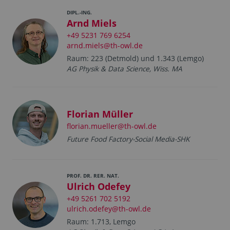
DIPL.-ING.
Arnd Miels
+49 5231 769 6254
arnd.miels@th-owl.de
Raum: 223 (Detmold) und 1.343 (Lemgo)
AG Physik & Data Science, Wiss. MA
Florian Müller
florian.mueller@th-owl.de
Future Food Factory-Social Media-SHK
PROF. DR. RER. NAT.
Ulrich Odefey
+49 5261 702 5192
ulrich.odefey@th-owl.de
Raum: 1.713, Lemgo