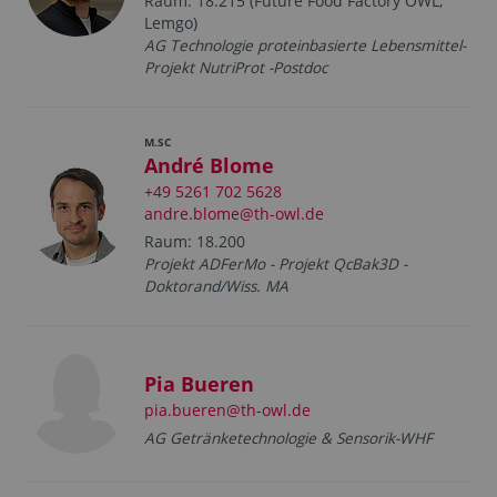
Raum: 18.215 (Future Food Factory OWL,
Lemgo)
AG Technologie proteinbasierte Lebensmittel-
Projekt NutriProt -Postdoc
M.SC
André Blome
+49 5261 702 5628
andre.blome@th-owl.de
Raum: 18.200
Projekt ADFerMo - Projekt QcBak3D -
Doktorand/Wiss. MA
Pia Bueren
pia.bueren@th-owl.de
AG Getränketechnologie & Sensorik-WHF