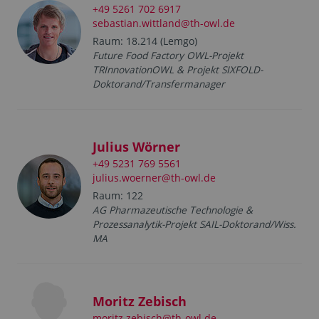
+49 5261 702 6917
sebastian.wittland@th-owl.de
Raum: 18.214 (Lemgo)
Future Food Factory OWL-Projekt
TRInnovationOWL & Projekt SIXFOLD-
Doktorand/Transfermanager
Julius Wörner
+49 5231 769 5561
julius.woerner@th-owl.de
Raum: 122
AG Pharmazeutische Technologie &
Prozessanalytik-Projekt SAIL-Doktorand/Wiss.
MA
Moritz Zebisch
moritz.zebisch@th-owl.de