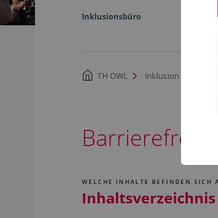
Inklusionsbüro
TH OWL
Inklusion
Barri
Barrierefreihe
WELCHE INHALTE BEFINDEN SICH A
Inhaltsverzeichnis