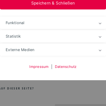
Speichern & Schließen
Funktional
Statistik
erefreiheit
Externe Medien
it
Impressum
|
Datenschutz
UF DIESER SEITE?