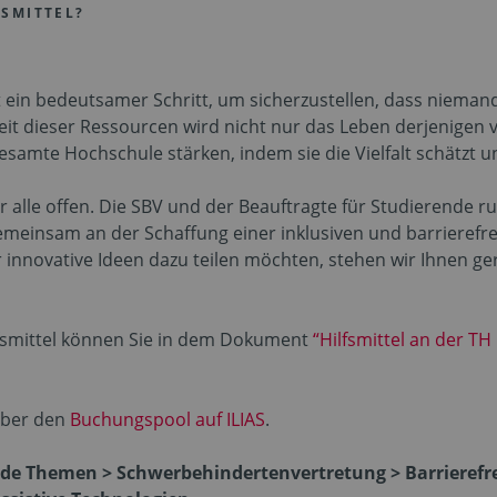
FSMITTEL?
ist ein bedeutsamer Schritt, um sicherzustellen, dass niem
it dieser Ressourcen wird nicht nur das Leben derjenigen 
samte Hochschule stärken, indem sie die Vielfalt schätzt u
r alle offen. Die SBV und der Beauftragte für Studierende r
 gemeinsam an der Schaffung einer inklusiven und barrier
r innovative Ideen dazu teilen möchten, stehen wir Ihnen ge
fsmittel können Sie in dem Dokument
“Hilfsmittel an der T
 über den
Buchungspool auf ILIAS
.
de Themen > Schwerbehindertenvertretung > Barrierefre