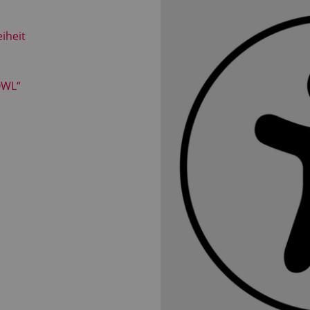
eiheit
OWL“