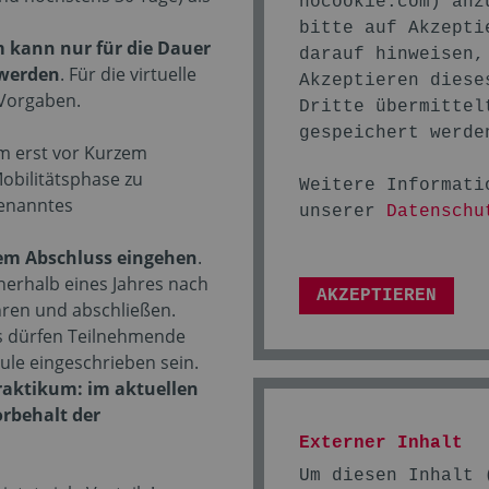
nocookie.com
) anz
bitte auf Akzepti
 kann nur für die Dauer
darauf hinweisen,
 werden
. Für die virtuelle
Akzeptieren diese
 Vorgaben.
Dritte übermittel
gespeichert werde
um erst vor Kurzem
obilitätsphase zu
Weitere Informati
genanntes
unserer
Datenschu
em Abschluss eingehen
.
nerhalb eines Jahres nach
AKZEPTIEREN
ren und abschließen.
s dürfen Teilnehmende
ule eingeschrieben sein.
Praktikum: im aktuellen
rbehalt der
Externer Inhalt
Um diesen Inhalt