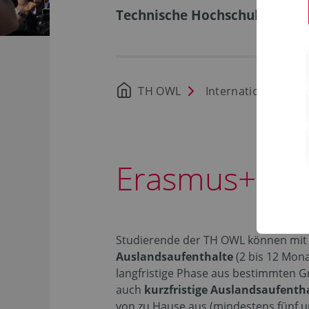
Technische Hochschule Ostwe
TH OWL
International
Erasmus+ Pr
Studierende der TH OWL können mi
Auslandsaufenthalte
(2 bis 12 Mona
langfristige Phase aus bestimmten G
auch
kurzfristige Auslandsaufentha
von zu Hause aus (mindestens fünf u