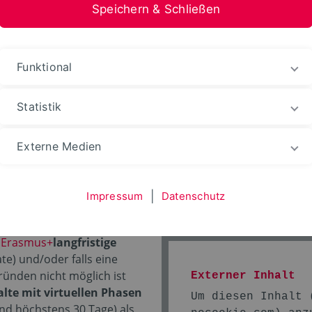
Speichern & Schließen
stfalen-Lippe
Funktional
Ins Ausland gehen
Erasmus+ Programm
Erasmus
Statistik
Externe Medien
aktikum
Impressum
|
Datenschutz
t
Erasmus+
langfristige
te) und/oder falls eine
ründen nicht möglich ist
Externer Inhalt
lte mit virtuellen Phasen
Um diesen Inhalt
nd höchstens 30 Tage) als