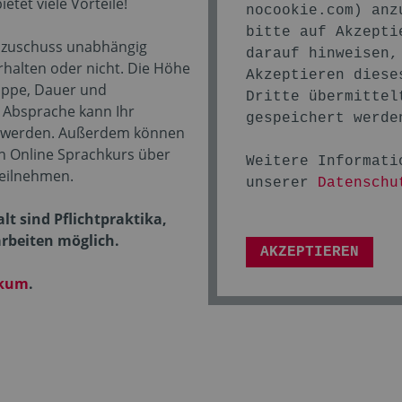
tet viele Vorteile!
nocookie.com
) anz
bitte auf Akzepti
tszuschuss unabhängig
darauf hinweisen,
rhalten oder nicht. Die Höhe
Akzeptieren diese
uppe, Dauer und
Dritte übermittel
 Absprache kann Ihr
gespeichert werde
t werden. Außerdem können
en Online Sprachkurs über
Weitere Informati
eilnehmen.
unserer
Datenschu
t sind Pflichtpraktika,
arbeiten möglich.
AKZEPTIEREN
ikum
.