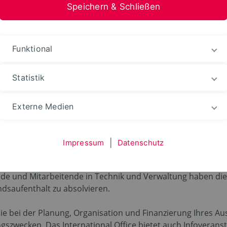
Speichern & Schließen
stfalen-Lippe
Funktional
Ins Ausland gehen
Statistik
Externe Medien
gehen
Impressum
|
Datenschutz
de und Mitarbeitende in Technik und Verwaltung haben die
ndsaufenthalt zu absolvieren.
Sie bei der Planung, Organisation und Finanzierung Ihres Au
gszwecken. Das International Office bietet auch Infoverans