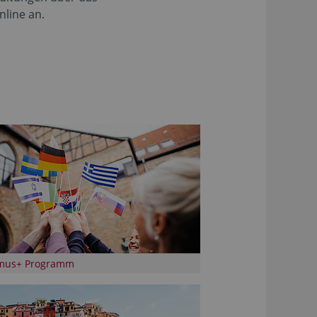
line an.
mus+ Programm