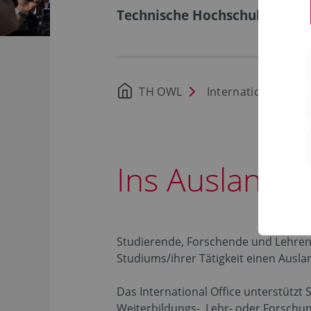
Technische Hochschule Ostwe
TH OWL
International
Ins Ausland 
Studierende, Forschende und Lehren
Studiums/ihrer Tätigkeit einen Ausla
Das International Office unterstützt 
Weiterbildungs-, Lehr- oder Forschun