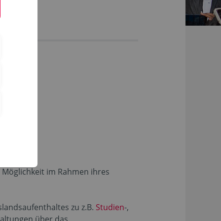
 Möglichkeit im Rahmen ihres
slandsaufenthaltes zu z.B.
Studien
-,
taltungen über das