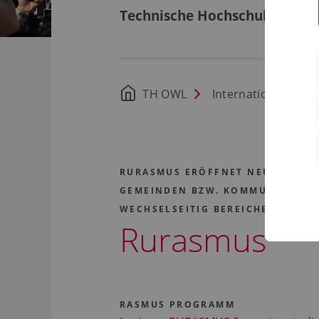
Technische Hochschule Ostwe
TH OWL
International
RURASMUS ERÖFFNET NEUE PERSPE
GEMEINDEN BZW. KOMMUNEN UND 
WECHSELSEITIG BEREICHERN.
Rurasmus
RASMUS PROGRAMM