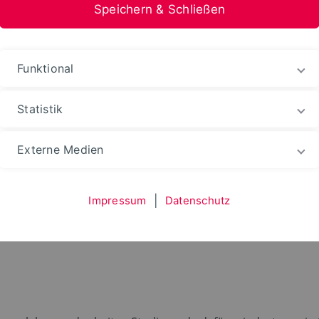
Speichern & Schließen
stfalen-Lippe
Funktional
Ins Ausland gehen
Praktikum im Ausland
Rurasm
Statistik
Externe Medien
KTIVEN FÜR DAS RURALE EUROPA. DAFÜR BRINGEN WI
REGIONEN ZUSAMMEN UND SCHAFFEN RÄUME, IN DENE
Impressum
|
Datenschutz