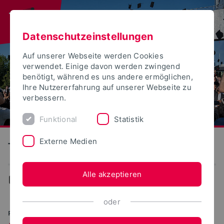
Datenschutzeinstellungen
Auf unserer Webseite werden Cookies
verwendet. Einige davon werden zwingend
benötigt, während es uns andere ermöglichen,
Ihre Nutzererfahrung auf unserer Webseite zu
verbessern.
Funktional
Statistik
Externe Medien
Technische Hochschule Ostwestfalen-Lippe
Alle akzeptieren
...
Erasmus+ Auslandspraktikum
oder
PRAXISERFAHRUNG IN EUROPA SAMMELN