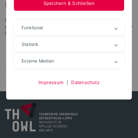
Mobilität
Speichern & Schließen
Nachfolgend finden Sie verschiedene Optionen für
Auslandsaufenthalte im Rahmen der Erasmus+ Förderung für
Funktional
DozentInnen als auch für Beschäftigte der TH OWL.
Statistik
Erasmus+ Personalmobilität zur Fort- und
Externe Medien
Weiterbildung
Internationale DAAD Akademie (iDA)
Impressum
|
Datenschutz