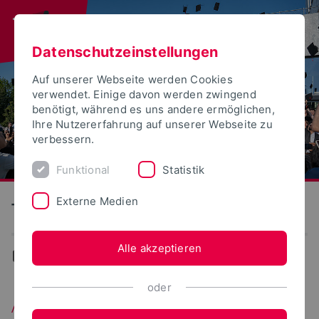
Datenschutzeinstellungen
Auf unserer Webseite werden Cookies
verwendet. Einige davon werden zwingend
benötigt, während es uns andere ermöglichen,
Ihre Nutzererfahrung auf unserer Webseite zu
verbessern.
Funktional
Statistik
Externe Medien
Technische Hochschule Ostwestfalen-Lippe
Alle akzeptieren
...
Auslandsangebote - Erasmus+ Mobilität
oder
Auslandsangebote - Erasmus+