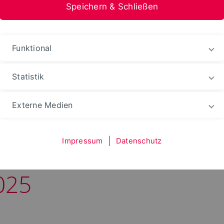
Speichern & Schließen
Funktional
Statistik
les
Externe Medien
Impressum
|
Datenschutz
8 lädt ein“ – Tag der 
025