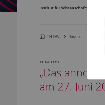
Institut für Wissenschaftsdialog
TH OWL
Institut
Aktuel
13.06.2025
„Das anno 157
am 27. Juni 2