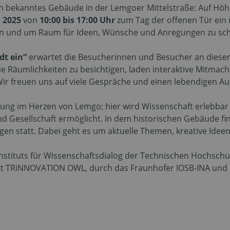
in bekanntes Gebäude in der Lemgoer Mittelstraße: Auf Hö
i 2025
von
10:00 bis 17:00 Uhr
zum Tag der offenen Tür ein 
n und um Raum für Ideen, Wünsche und Anregungen zu sch
dt ein“
erwartet die Besucherinnen und Besucher an diese
e Räumlichkeiten zu besichtigen, laden interaktive Mitmac
Wir freuen uns auf viele Gespräche und einen lebendigen Au
nung im Herzen von Lemgo; hier wird Wissenschaft erlebbar
d Gesellschaft ermöglicht. In dem historischen Gebäude f
n statt. Dabei geht es um aktuelle Themen, kreative Idee
s Instituts für Wissenschaftsdialog der Technischen Hochsch
ekt TRiNNOVATION OWL, durch das Fraunhofer IOSB-INA und 