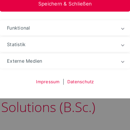
Speichern & Schließen
Funktional
Statistik
les
Externe Medien
Impressum
|
Datenschutz
zum Bachelorstudienga
olutions (B.Sc.)