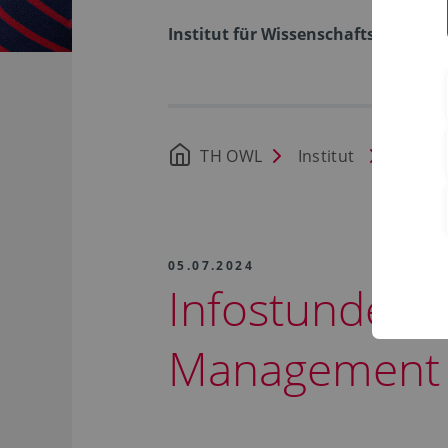
Institut für Wissenschaftsdialog
TH OWL
Institut
Aktuel
05.07.2024
Infostunden 
Management S