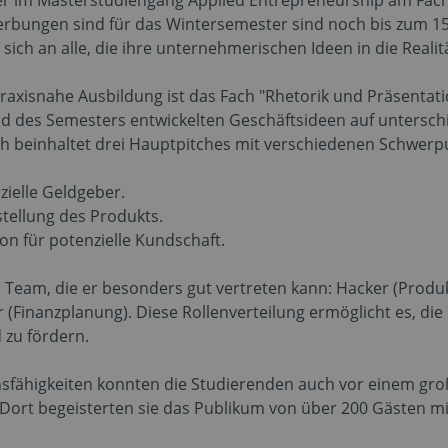
er im Masterstudiengang Applied Entrepreneurship am Fach
rbungen sind für das Wintersemester sind noch bis zum 15
t sich an alle, die ihre unternehmerischen Ideen in die Real
praxisnahe Ausbildung ist das Fach "Rhetorik und Präsentati
nd des Semesters entwickelten Geschäftsideen auf unterschi
ch beinhaltet drei Hauptpitches mit verschiedenen Schwerp
zielle Geldgeber.
tellung des Produkts.
n für potenzielle Kundschaft.
m Team, die er besonders gut vertreten kann: Hacker (Produ
(Finanzplanung). Diese Rollenverteilung ermöglicht es, die 
 zu fördern.
nsfähigkeiten konnten die Studierenden auch vor einem gro
Dort begeisterten sie das Publikum von über 200 Gästen mit