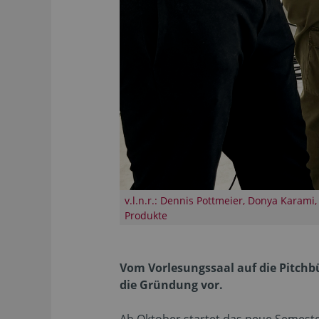
v.l.n.r.: Dennis Pottmeier, Donya Karami
Produkte
Vom Vorlesungssaal auf die Pitchb
die Gründung vor.