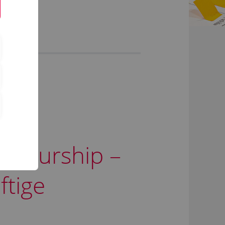
eneurship –
ftige