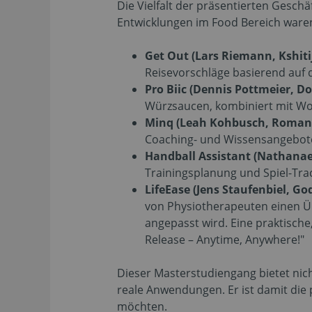
Die Vielfalt der präsentierten Gesch
Entwicklungen im Food Bereich waren 
Get Out (Lars Riemann, Kshitij
Reisevorschläge basierend auf 
Pro Biic (Dennis Pottmeier, D
Würzsaucen, kombiniert mit W
Minq (Leah Kohbusch, Roman
Coaching- und Wissensangebote
Handball Assistant (Nathanae
Trainingsplanung und Spiel-Track
LifeEase (Jens Staufenbiel, 
von Physiotherapeuten einen Üb
angepasst wird. Eine praktisch
Release – Anytime, Anywhere!"
Dieser Masterstudiengang bietet nic
reale Anwendungen. Er ist damit die 
möchten.