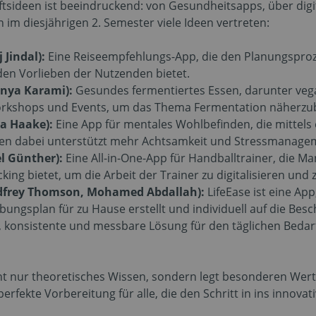
äftsideen ist beeindruckend: von Gesundheitsapps, über digi
im diesjährigen 2. Semester viele Ideen vertreten:
 Jindal):
Eine Reiseempfehlungs-App, die den Planungsproze
den Vorlieben der Nutzenden bietet.
onya Karami):
Gesundes fermentiertes Essen, darunter veg
orkshops und Events, um das Thema Fermentation näherzu
a Haake):
Eine App für mentales Wohlbefinden, die mittels
n dabei unterstützt mehr Achtsamkeit und Stressmanagemen
l Günther):
Eine All-in-One-App für Handballtrainer, die M
ing bietet, um die Arbeit der Trainer zu digitalisieren und z
Godfrey Thomson, Mohamed Abdallah):
LifeEase ist eine Ap
ungsplan für zu Hause erstellt und individuell auf die B
e, konsistente und messbare Lösung für den täglichen Beda
ht nur theoretisches Wissen, sondern legt besonderen Wert
perfekte Vorbereitung für alle, die den Schritt in ins inn