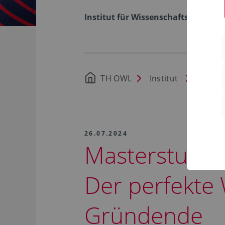
Institut für Wissenschaftsdialog
TH OWL
Institut
Aktuel
26.07.2024
Masterstudie
Der perfekte 
Gründende