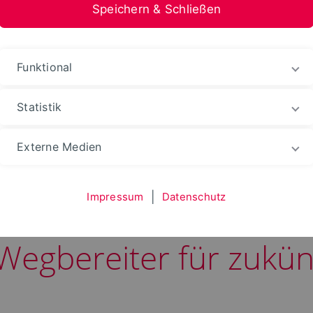
Speichern & Schließen
Funktional
Statistik
les
Externe Medien
Impressum
|
Datenschutz
ngang Applied Entrepr
Wegbereiter für zukün