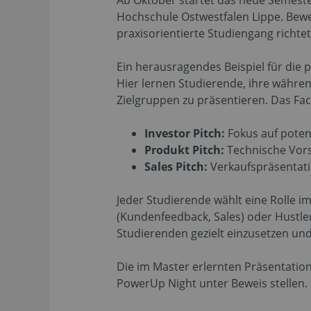
Ab Oktober startet das neue Semest
Hochschule Ostwestfalen Lippe. Bewe
praxisorientierte Studiengang richte
Ein herausragendes Beispiel für die 
Hier lernen Studierende, ihre währe
Zielgruppen zu präsentieren. Das Fa
Investor Pitch:
Fokus auf poten
Produkt Pitch:
Technische Vors
Sales Pitch:
Verkaufspräsentatio
Jeder Studierende wählt eine Rolle i
(Kundenfeedback, Sales) oder Hustler 
Studierenden gezielt einzusetzen und
Die im Master erlernten Präsentatio
PowerUp Night unter Beweis stellen. 