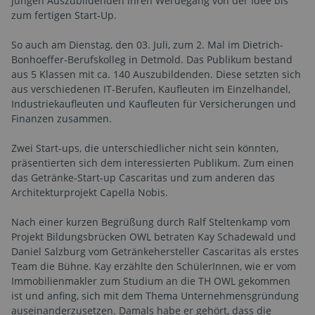
jungen Auszubildenden ihren Werdegang von der Idee bis
zum fertigen Start-Up.
So auch am Dienstag, den 03. Juli, zum 2. Mal im Dietrich-
Bonhoeffer-Berufskolleg in Detmold. Das Publikum bestand
aus 5 Klassen mit ca. 140 Auszubildenden. Diese setzten sich
aus verschiedenen IT-Berufen, Kaufleuten im Einzelhandel,
Industriekaufleuten und Kaufleuten für Versicherungen und
Finanzen zusammen.
Zwei Start-ups, die unterschiedlicher nicht sein könnten,
präsentierten sich dem interessierten Publikum. Zum einen
das Getränke-Start-up Cascaritas und zum anderen das
Architekturprojekt Capella Nobis.
Nach einer kurzen Begrüßung durch Ralf Steltenkamp vom
Projekt Bildungsbrücken OWL betraten Kay Schadewald und
Daniel Salzburg vom Getränkehersteller Cascaritas als erstes
Team die Bühne. Kay erzählte den SchülerInnen, wie er vom
Immobilienmakler zum Studium an die TH OWL gekommen
ist und anfing, sich mit dem Thema Unternehmensgründung
auseinanderzusetzen. Damals habe er gehört, dass die