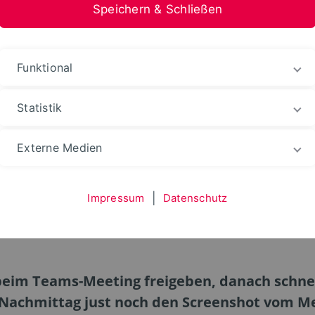
Speichern & Schließen
Funktional
Statistik
les
Externe Medien
Impressum
|
Datenschutz
f mein Arbeitsplatz se
beim Teams-Meeting freigeben, danach schnel
 Nachmittag just noch den Screenshot vom Me