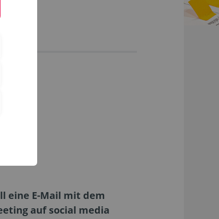
in?
l eine E-Mail mit dem
eting auf social media