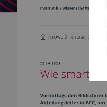
Institut für Wissenschaftsdialog
TH OWL
Institut
Aktuel
22.06.2023
Wie smart dar
Vormittags den Bildschirm 
Abteilungsleiter in BCC, am