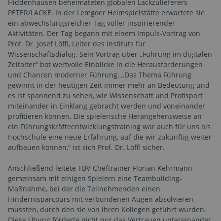
Hiddenhausen beheimateten globalen Lackzulieferers
PETER/LACKE. In der Lemgoer Heimspielstätte erwartete sie
ein abwechslungsreicher Tag voller inspirierender
Aktivitäten. Der Tag begann mit einem Impuls-Vortrag von
Prof. Dr. Josef Löffl, Leiter des Instituts für
Wissenschaftsdialog. Sein Vortrag über „Führung im digitalen
Zeitalter“ bot wertvolle Einblicke in die Herausforderungen
und Chancen moderner Führung. „Das Thema Führung
gewinnt in der heutigen Zeit immer mehr an Bedeutung und
es ist spannend zu sehen, wie Wissenschaft und Profisport
miteinander in Einklang gebracht werden und voneinander
profitieren können. Die spielerische Herangehensweise an
ein Führungskräfteentwicklungstraining war auch für uns als
Hochschule eine neue Erfahrung, auf die wir zukünftig weiter
aufbauen können,“ ist sich Prof. Dr. Löffl sicher.
Anschließend leitete TBV-Cheftrainer Florian Kehrmann,
gemeinsam mit einigen Spielern eine Teambuilding-
Maßnahme, bei der die Teilnehmenden einen
Hindernisparcours mit verbundenen Augen absolvieren
mussten, durch den sie von ihren Kollegen geführt wurden.
Diese Übung förderte nicht nur das Vertrauen untereinander,