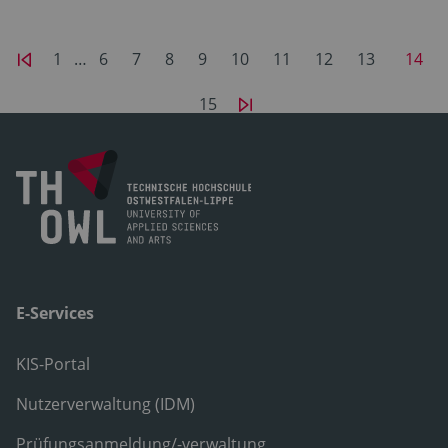
1
…
6
7
8
9
10
11
12
13
14
15
E-Services
KIS-Portal
Nutzerverwaltung (IDM)
Prüfungsanmeldung/-verwaltung