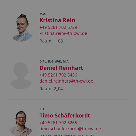
M.A.
Kristina Rein
+49 5261 702 5729
kristina.rein@th-owl.de
Raum: 1_08
DIPL.-ING. (FH), M.A.
Daniel Reinhart
+49 5261 702 5436
daniel.reinhart@th-owl.de
Raum: 2_04
B.A.
Timo Schäferkordt
+49 5261 702 5265
timo.schaeferkordt@th-owl.de