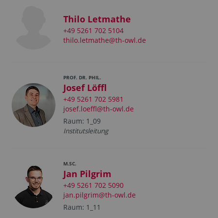
Thilo Letmathe
+49 5261 702 5104
thilo.letmathe@th-owl.de
PROF. DR. PHIL.
Josef Löffl
+49 5261 702 5981
josef.loeffl@th-owl.de
Raum: 1_09
Institutsleitung
M.SC.
Jan Pilgrim
+49 5261 702 5090
jan.pilgrim@th-owl.de
Raum: 1_11