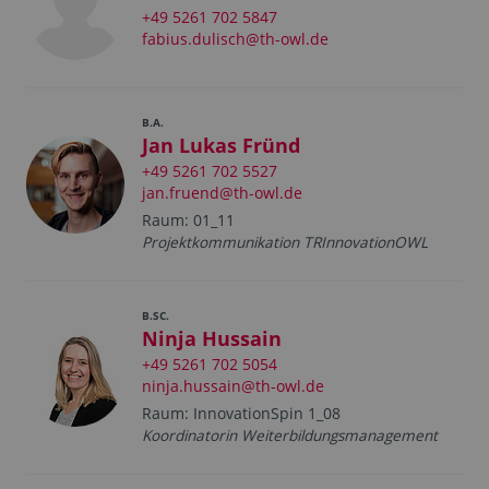
+49 5261 702 5847
fabius.dulisch@th-owl.de
B.A.
Jan Lukas Fründ
+49 5261 702 5527
jan.fruend@th-owl.de
Raum: 01_11
Projektkommunikation TRInnovationOWL
B.SC.
Ninja Hussain
+49 5261 702 5054
ninja.hussain@th-owl.de
Raum: InnovationSpin 1_08
Koordinatorin Weiterbildungsmanagement