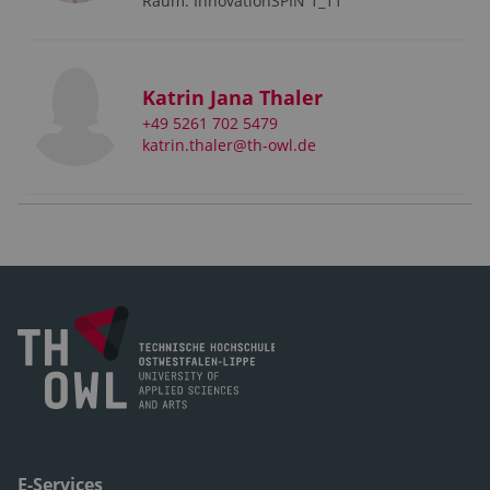
Raum: InnovationSPIN 1_11
Katrin Jana Thaler
+49 5261 702 5479
katrin.thaler@th-owl.de
E-Services