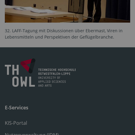
32. LAFF-Tagung mit Diskussionen über Ebermast, Viren in
Lebensmitteln und Perspektiven der Geflügelbranche.
E-Services
KIS-Portal
Nutzerverwaltung (IDM)