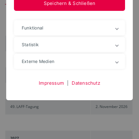
Speichern & Schließen
Termine
2026
Funktional
Vorbereitungsabend Podiumsdiskussion
12. April 2026
Statistik
21. LMR-Tagung (
Programm
,
Anmeldung
)
13. April 2026
Externe Medien
107. Vorstandssitzung
1. November 2026
Impressum
|
Datenschutz
50. Mitgliederversammlung
1. November 2026
49. LAFF-Tagung
2. November 2026
2027