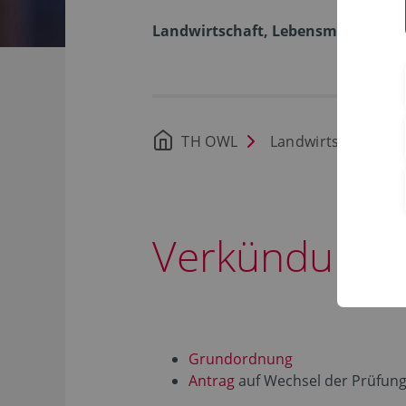
Landwirtschaft, Lebensmittel, Ges
TH OWL
Landwirtschaft, Le
Verkündungsb
Grundordnung
Antrag
auf Wechsel der Prüfun