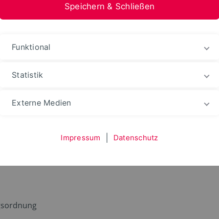
Speichern & Schließen
undheit
Funktional
Statistik
bensmittel und Gesundheit
Studium
Studienserv
Externe Medien
lätter
Impressum
|
Datenschutz
gsordnung