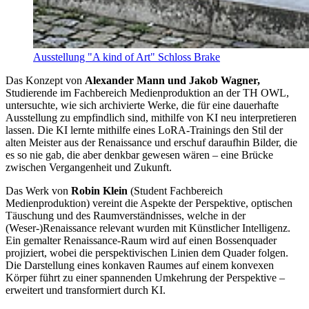
Ausstellung "A kind of Art" Schloss Brake
Das Konzept von
Alexander Mann und Jakob Wagner,
Studierende im Fachbereich Medienproduktion an der TH OWL,
untersuchte, wie sich archivierte Werke, die für eine dauerhafte
Ausstellung zu empfindlich sind, mithilfe von KI neu interpretieren
lassen. Die KI lernte mithilfe eines LoRA-Trainings den Stil der
alten Meister aus der Renaissance und erschuf daraufhin Bilder, die
es so nie gab, die aber denkbar gewesen wären – eine Brücke
zwischen Vergangenheit und Zukunft.
Das Werk von
Robin Klein
(Student Fachbereich
Medienproduktion) vereint die Aspekte der Perspektive, optischen
Täuschung und des Raumverständnisses, welche in der
(Weser-)Renaissance relevant wurden mit Künstlicher Intelligenz.
Ein gemalter Renaissance-Raum wird auf einen Bossenquader
projiziert, wobei die perspektivischen Linien dem Quader folgen.
Die Darstellung eines konkaven Raumes auf einem konvexen
Körper führt zu einer spannenden Umkehrung der Perspektive –
erweitert und transformiert durch KI.