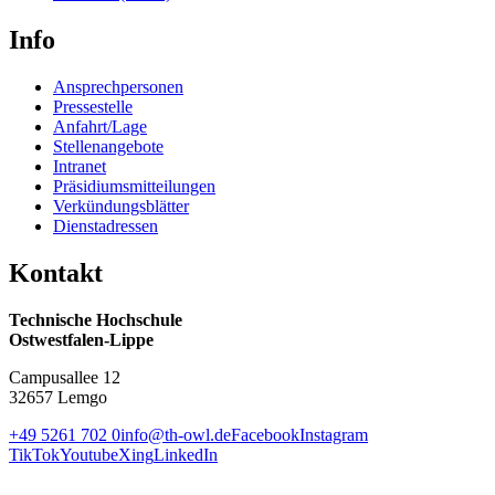
Info
Ansprechpersonen
Pressestelle
Anfahrt/Lage
Stellenangebote
Intranet
Präsidiumsmitteilungen
Verkündungsblätter
Dienstadressen
Kontakt
Technische Hochschule
Ostwestfalen-Lippe
Campusallee 12
32657 Lemgo
+49 5261 702 0
info@th-owl.de
Facebook
Instagram
TikTok
Youtube
Xing
LinkedIn