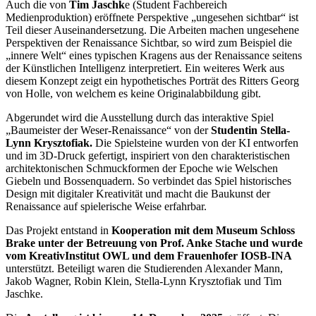
Auch die von
Tim Jaschk
e (Student Fachbereich
Medienproduktion) eröffnete Perspektive „ungesehen sichtbar“ ist
Teil dieser Auseinandersetzung. Die Arbeiten machen ungesehene
Perspektiven der Renaissance Sichtbar, so wird zum Beispiel die
„innere Welt“ eines typischen Kragens aus der Renaissance seitens
der Künstlichen Intelligenz interpretiert. Ein weiteres Werk aus
diesem Konzept zeigt ein hypothetisches Porträt des Ritters Georg
von Holle, von welchem es keine Originalabbildung gibt.
Abgerundet wird die Ausstellung durch das interaktive Spiel
„Baumeister der Weser-Renaissance“ von der
Studentin Stella-
Lynn Krysztofiak.
Die Spielsteine wurden von der KI entworfen
und im 3D-Druck gefertigt, inspiriert von den charakteristischen
architektonischen Schmuckformen der Epoche wie Welschen
Giebeln und Bossenquadern. So verbindet das Spiel historisches
Design mit digitaler Kreativität und macht die Baukunst der
Renaissance auf spielerische Weise erfahrbar.
Das Projekt entstand in
Kooperation mit dem Museum Schloss
Brake unter der Betreuung von Prof. Anke Stache und wurde
vom KreativInstitut OWL und dem Frauenhofer IOSB-INA
unterstützt. Beteiligt waren die Studierenden Alexander Mann,
Jakob Wagner, Robin Klein, Stella-Lynn Krysztofiak und Tim
Jaschke.