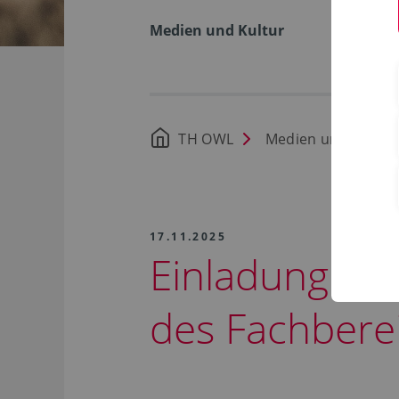
Medien und Kultur
TH OWL
Medien und Kultur
17.11.2025
Einladung & T
des Fachbere