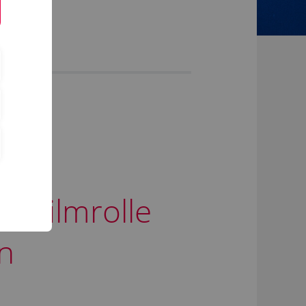
rzfilmrolle
n