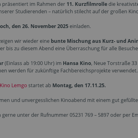
n
präsentiert im Rahmen der
11. Kurzfilmrolle
die kreativs
serer Studierenden – natürlich stilecht auf der großen Kin
och, den 26. November 2025
einladen.
eigen wir wieder eine
bunte Mischung aus Kurz- und Ani
mer bis zu diesem Abend eine Überraschung für alle Besuche
hr
(Einlass ab 19:00 Uhr) im
Hansa Kino
, Neue Torstraße 33
en werden für zukünftige Fachbereichsprojekte verwendet.
Kino Lemgo
startet ab
Montag, den 17.11.25.
amen und unvergesslichen Kinoabend mit einem gut gefüllte
h gerne unter der Rufnummer 05231 769 – 5897 oder per Ema