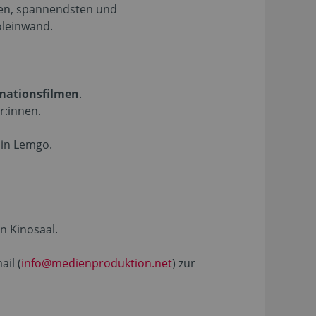
ten, spannendsten und
oleinwand.
mationsfilmen
.
r:innen.
 in Lemgo.
n Kinosaal.
il (
info@medienproduktion.net
) zur