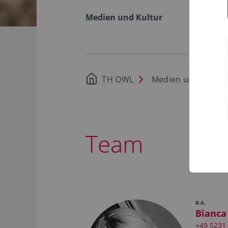
Medien und Kultur
TH OWL
Medien und Kultur
Team
B.A.
Bianca
+49 5231