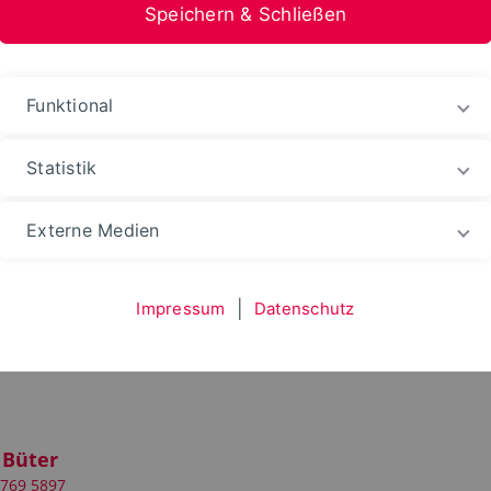
Speichern & Schließen
Funktional
Statistik
Fachbereich
Team
Externe Medien
Impressum
|
Datenschutz
 Büter
 769 5897