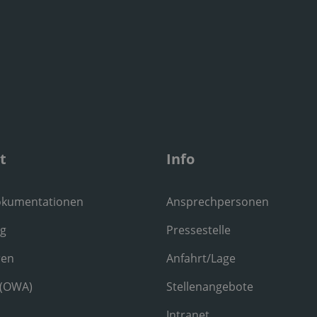
t
Info
okumentationen
Ansprechpersonen
ng
Pressestelle
ren
Anfahrt/Lage
 (OWA)
Stellenangebote
Intranet