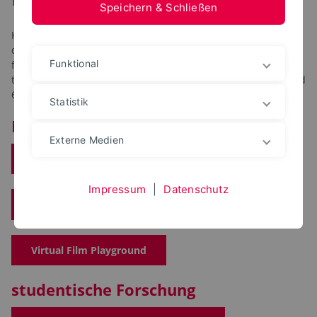
Speichern & Schließen
Hier wird eine Auswahl der Forschungsprojekte vorgestellt,
die im Fachbereich aktuell durchgeführt werden. Es besteht
Funktional
für Studierende die Möglichkeit, an der Forschung aktiv
teilzuhaben: als Hilfskraft, in den Medienprojekten des 5. und
6. Semesters oder im Rahmen von Abschlussarbeiten.
Statistik
Forschungsprojekte
Externe Medien
KI-basierte Medienproduktion
Impressum
|
Datenschutz
Social Media Lab
Virtual Film Playground
studentische Forschung