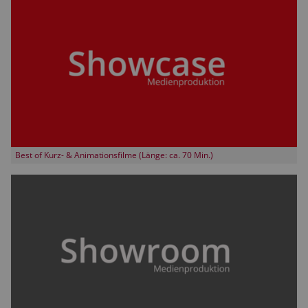
Best of Kurz- & Animationsfilme (Länge: ca. 70 Min.)