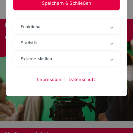
Speichern & Schließen
Medienproduktion
Funktional
Bachelor
Statistik
Externe Medien
Impressum
|
Datenschutz