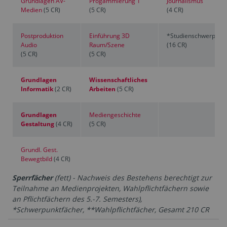
Grundlagen AV-
Progammierung 1
Journalismus
Medien
(5 CR)
(5 CR)
(4 CR)
Postproduktion
Einführung 3D
*Studienschwerpunk
Audio
Raum/Szene
(16 CR)
(5 CR)
(5 CR)
Grundlagen
Wissenschaftliches
Informatik
(2 CR)
Arbeiten
(5 CR)
Grundlagen
Mediengeschichte
Gestaltung
(4 CR)
(5 CR)
Grundl. Gest.
Bewegtbild
(4 CR)
Sperrfächer
(fett) - Nachweis des Bestehens berechtigt zur
Teilnahme an Medienprojekten, Wahlpflichtfächern sowie
an Pflichtfächern des 5.-7. Semesters),
*Schwerpunktfächer, **Wahlpflichtfächer, Gesamt 210 CR