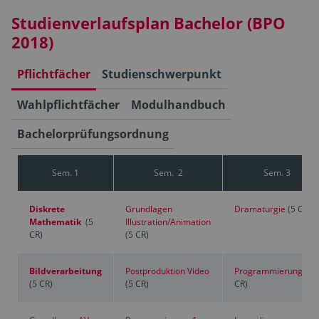
Studienverlaufsplan Bachelor (BPO
2018)
Pflichtfächer
Studienschwerpunkt
Wahlpflichtfächer
Modulhandbuch
Bachelorprüfungsordnung
Sem. 1
Sem. 2
Sem. 3
Diskrete
Grundlagen
Dramaturgie
(5 CR)
Mathematik
(5
Illustration/Animation
CR)
(5 CR)
Bildverarbeitung
Postproduktion Video
Programmierung 2
(
(5 CR)
(5 CR)
CR)