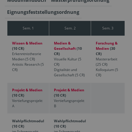
Eignungsfeststellungsordnung
Sem. 1
Sem. 2
Sem. 3
Wissen & Medien
Medien &
Forschung &
(10 CR)
Gesellschaft
(10
Medien
(30
Erkenntnistheorie
CR)
CR)
Medien (5 CR)
Visuelle Kultur (5
Masterarbeit
Artistic Research (5
CR)
(25 CR)
CR)
Digitalität und
Kolloquium (5
Gesellschaft (5 CR)
CR)
Projekt & Medien
Projekt & Medien
(10 CR)
(10 CR)
Vertiefungsprojekt
Vertiefungsprojekt
A
B
Wahlpflichtmodul
Wahlpflichtmodul
(10 CR)
(10 CR)
im Schwerpunkt
im Schwerpunkt