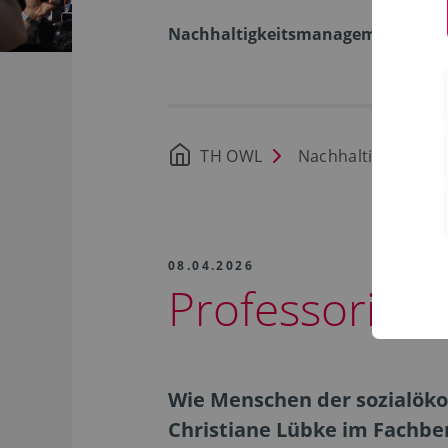
Nachhaltigkeitsmanagement
TH OWL
Nachhaltigkeit
08.04.2026
Professorin L
Wie Menschen der sozialökol
Christiane Lübke im Fachbe