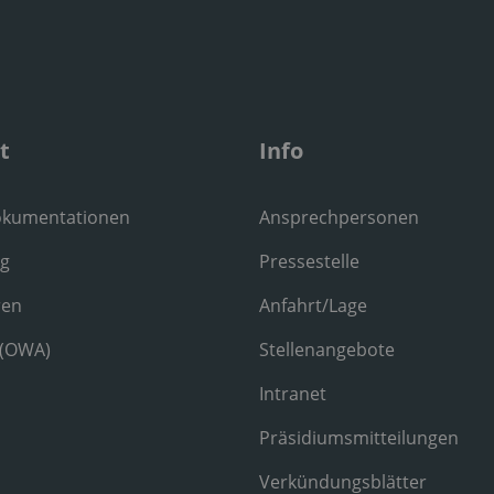
t
Info
okumentationen
Ansprechpersonen
ng
Pressestelle
ren
Anfahrt/Lage
 (OWA)
Stellenangebote
Intranet
Präsidiumsmitteilungen
Verkündungsblätter