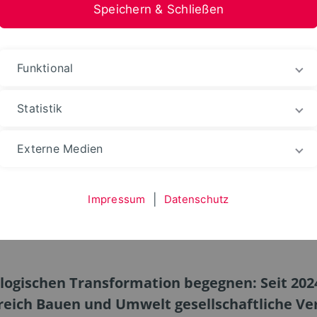
Speichern & Schließen
Funktional
Statistik
Aktuelles
Externe Medien
Impressum
|
Datenschutz
übke, der Klimawande
ogischen Transformation begegnen: Seit 2024
reich Bauen und Umwelt gesellschaftliche Ver