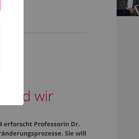
l und wir
 erforscht Professorin Dr.
änderungsprozesse. Sie will