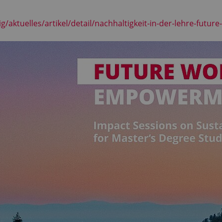
g/aktuelles/artikel/detail/nachhaltigkeit-in-der-lehre-fut