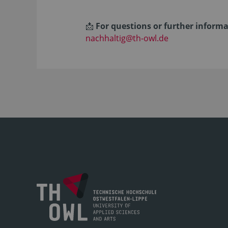
📩
For questions or further inform
nachhaltig@th-owl.de