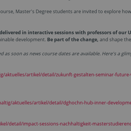
ourse, Master's Degree students are invited to explore h
 delivered in interactive sessions with professors of our 
ainable development.
Be part of the change,
and shape the 
ed as soon as news course dates are available. Here's a gli
ig/aktuelles/artikel/detail/zukunft-gestalten-seminar-futu
altig/aktuelles/artikel/detail/dghochn-hub-inner-developm
ikel/detail/impact-sessions-nachhaltigkeit-masterstudieren