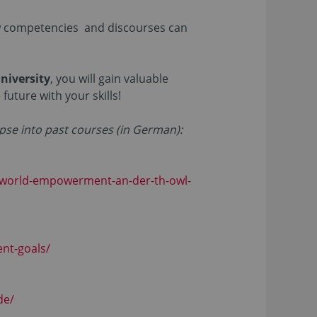
ow competencies and discourses can
University
, you will gain valuable
future with your skills!
mpse into past courses (in German):
re-world-empowerment-an-der-th-owl-
ent-goals/
de/