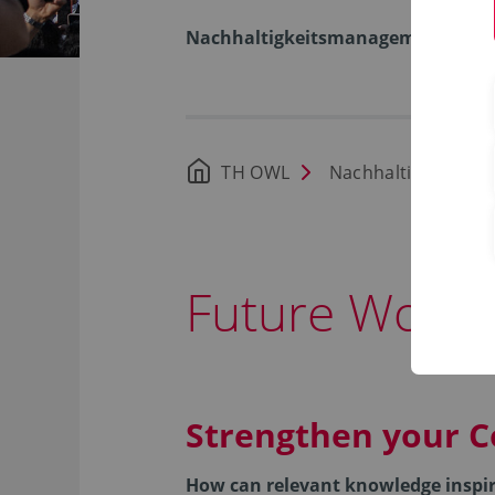
Nachhaltigkeitsmanagement
TH OWL
Nachhaltigkeit
Future Worl
Strengthen your C
How can relevant knowledge inspir