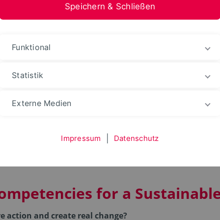
Speichern & Schließen
Funktional
Statistik
Beteiligung
Lehre
Future World Empowerment
Externe Medien
d Empowerment
Impressum
|
Datenschutz
ompetencies for a Sustainable
e action and create real change?