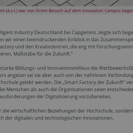
i (4.v.l.) war von ihrem Besuch auf dem Innovation Campus begeis
lligent Industry Deutschland bei Capgemini, zeigte sich beg
 wir einen beeindruckenden Einblick in das Zusammenspie
Factory und den Kreativzentren, die eng mit Forschungseinr
en, Maßstäbe für die Zukunft.“
starke Bildungs- und Innovationsmilieus die Wettbewerbsf
s angetan sei sie aber auch von der nahtlosen Verbindung
hschule gelebt werden. Die „Smart Factory der Zukunft“ ver
l die Menschen als auch die Organisationen seien entsche
ausforderungen der Digitalisierung vorzubereiten.
r die wirtschaftlichen Beziehungen der Hochschule, sondern
ch der digitalen und technologischen Innovationen.