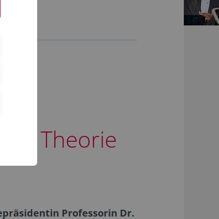
von Theorie
präsidentin Professorin Dr.