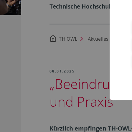
Technische Hochschule Ostwe
TH OWL
Aktuelles
08.01.2025
„Beeindrucke
und Praxis“
Kürzlich empfingen TH-OWL-P