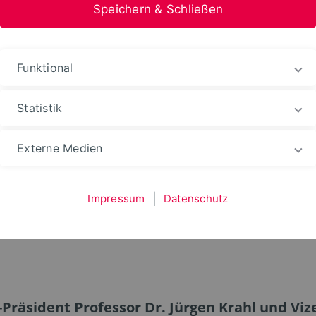
Speichern & Schließen
stfalen-Lippe
Funktional
Statistik
Externe Medien
ndes Zusammenspiel 
Impressum
|
Datenschutz
räsident Professor Dr. Jürgen Krahl und Vize