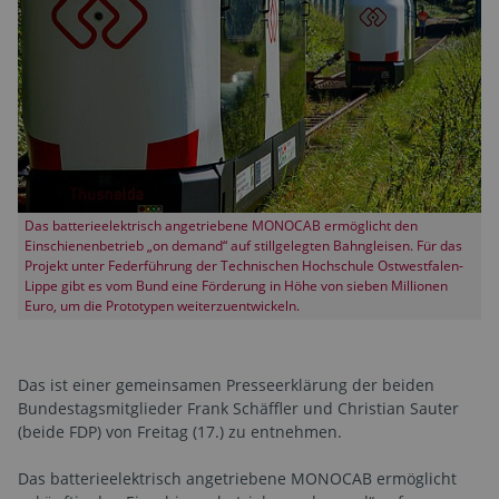
Das batterieelektrisch angetriebene MONOCAB ermöglicht den
Einschienenbetrieb „on demand“ auf stillgelegten Bahngleisen. Für das
Projekt unter Federführung der Technischen Hochschule Ostwestfalen-
Lippe gibt es vom Bund eine Förderung in Höhe von sieben Millionen
Euro, um die Prototypen weiterzuentwickeln.
Das ist einer gemeinsamen Presseerklärung der beiden
Bundestagsmitglieder Frank Schäffler und Christian Sauter
(beide FDP) von Freitag (17.) zu entnehmen.
Das batterieelektrisch angetriebene MONOCAB ermöglicht