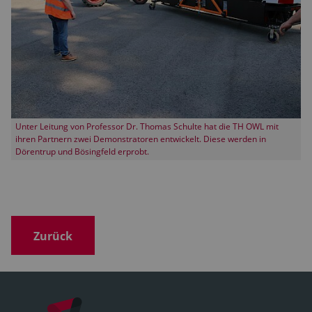
Unter Leitung von Professor Dr. Thomas Schulte hat die TH OWL mit
ihren Partnern zwei Demonstratoren entwickelt. Diese werden in
Dörentrup und Bösingfeld erprobt.
Zurück