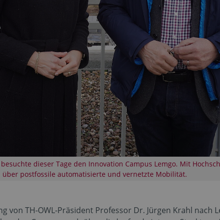
besuchte dieser Tage den Innovation Campus Lemgo. Mit Hochschul
über postfossile automatisierte und vernetzte Mobilität.
g von TH-OWL-Präsident Professor Dr. Jürgen Krahl nach Le