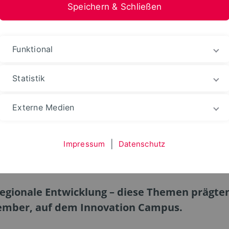
Speichern & Schließen
stfalen-Lippe
Funktional
Statistik
Externe Medien
spiel für Vernetzung i
Impressum
|
Datenschutz
regionale Entwicklung – diese Themen prägte
ember, auf dem Innovation Campus.