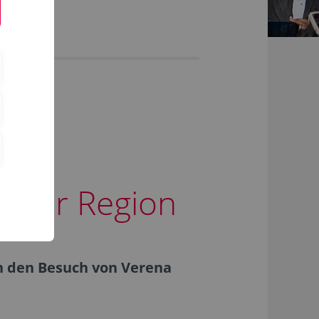
n der Region
n den Besuch von Verena