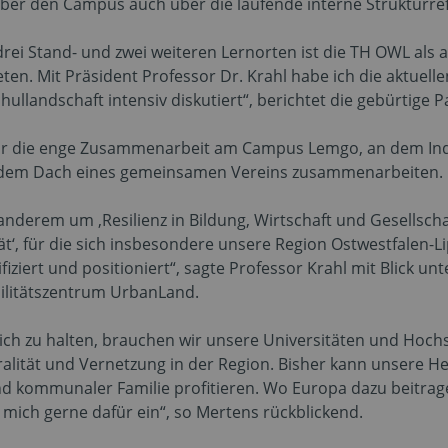
über den Campus auch über die laufende interne Strukturre
drei Stand- und zwei weiteren Lernorten ist die TH OWL al
eten. Mit Präsident Professor Dr. Krahl habe ich die aktuel
landschaft intensiv diskutiert“, berichtet die gebürtige 
r die enge Zusammenarbeit am Campus Lemgo, an dem Indu
er dem Dach eines gemeinsamen Vereins zusammenarbeiten.
nderem um ‚Resilienz in Bildung, Wirtschaft und Gesellscha
t‘, für die sich insbesondere unsere Region Ostwestfalen-Li
lifiziert und positioniert“, sagte Professor Krahl mit Blic
bilitätszentrum UrbanLand.
ich zu halten, brauchen wir unsere Universitäten und Hoc
ralität und Vernetzung in der Region. Bisher kann unsere 
nd kommunaler Familie profitieren. Wo Europa dazu beitrage
h mich gerne dafür ein“, so Mertens rückblickend.