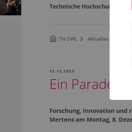
Technische Hochschule Ostwe
TH OWL
Aktuelles
12.12.2025
Ein Paradebei
Forschung, Innovation und 
Mertens am Montag, 8. Dez