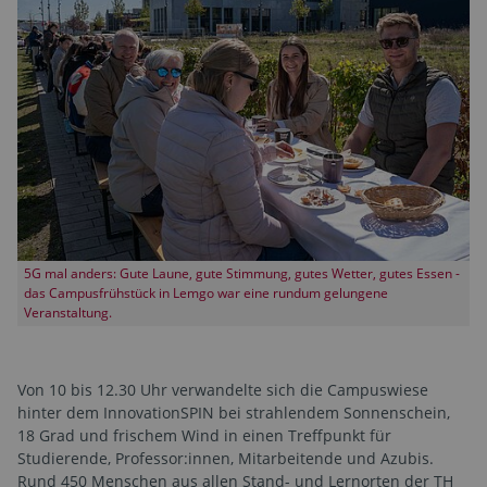
5G mal anders: Gute Laune, gute Stimmung, gutes Wetter, gutes Essen -
das Campusfrühstück in Lemgo war eine rundum gelungene
Veranstaltung.
Von 10 bis 12.30 Uhr verwandelte sich die Campuswiese
hinter dem InnovationSPIN bei strahlendem Sonnenschein,
18 Grad und frischem Wind in einen Treffpunkt für
Studierende, Professor:innen, Mitarbeitende und Azubis.
Rund 450 Menschen aus allen Stand- und Lernorten der TH