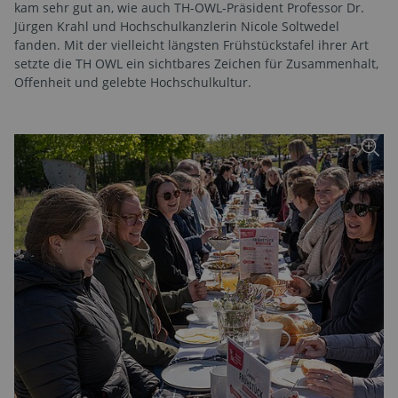
kam sehr gut an, wie auch TH-OWL-Präsident Professor Dr.
Jürgen Krahl und Hochschulkanzlerin Nicole Soltwedel
fanden. Mit der vielleicht längsten Frühstückstafel ihrer Art
setzte die TH OWL ein sichtbares Zeichen für Zusammenhalt,
Offenheit und gelebte Hochschulkultur.