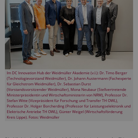
Im DC Innovation Hub der Weidmüller Akademie (v.l.): Dr. Timo Berger
(Technologievorstand Weidmüller), Dr. Johann Austermann (Fachexperte
für Gleichstrom Weidmüller), Dr. Sebastian Durst
(Vorstandsvorsitzender Weidmüller), Mona Neubaur (Stellvertretende
Ministerpräsidentin und Wirtschaftsministerin von NRW), Professor Dr.
Stefan Witte (Vizepräsident für Forschung und Transfer TH OWL),
Professor Dr. Holger Borcherding (Professor für Leistungselektronik und
Elektrische Antriebe TH OWL), Günter Weigel (Wirtschaftsförderung
Kreis Lippe). Fotos: Weidmüller