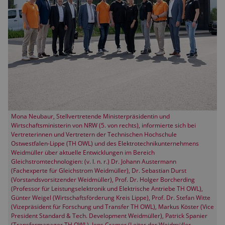
Mona Neubaur, Stellvertretende Ministerpräsidentin und
Wirtschaftsministerin von NRW (5. von rechts), informierte sich bei
Vertreterinnen und Vertretern der Technischen Hochschule
Ostwestfalen-Lippe (TH OWL) und des Elektrotechnikunternehmens
Weidmüller über aktuelle Entwicklungen im Bereich
Gleichstromtechnologien: (v. l. n. r.) Dr. Johann Austermann
(Fachexperte für Gleichstrom Weidmüller), Dr. Sebastian Durst
(Vorstandsvorsitzender Weidmüller), Prof. Dr. Holger Borcherding
(Professor für Leistungselektronik und Elektrische Antriebe TH OWL),
Günter Weigel (Wirtschaftsförderung Kreis Lippe), Prof. Dr. Stefan Witte
(Vizepräsident für Forschung und Transfer TH OWL), Markus Köster (Vice
President Standard & Tech. Development Weidmüller), Patrick Spanier
(Transfermanager TH OWL), Jens Cramer (Leiter der Weidmüller-