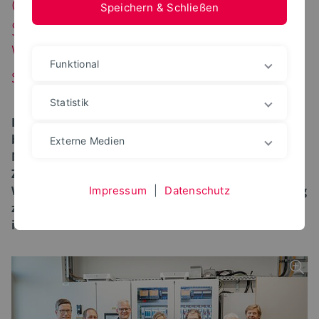
Gleichstrom als
Speichern & Schließen
Schlüsseltechnologie: NRW-
Wirtschaftsministerin informiert
Funktional
sich über Kooperation
Statistik
Im Rahmen der NRW Innovation Tour 2026
besuchte NRW-Wirtschaftsministerin Mona
Externe Medien
Neubaur Detmold. Im Mittelpunkt stand die enge
Zusammenarbeit zwischen Unternehmen und
Wissenschaft, die die Grundlage für die Entwicklung
Impressum
|
Datenschutz
zukunftsweisender Technologien für die Industrie
ist.