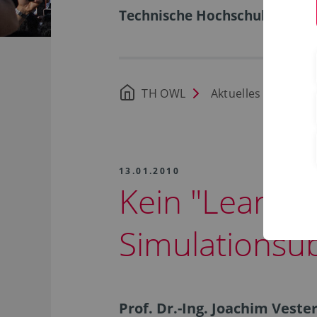
Technische Hochschule Ostwe
TH OWL
Aktuelles
13.01.2010
Kein "Learnin
Simulations
Prof. Dr.-Ing. Joachim Vest