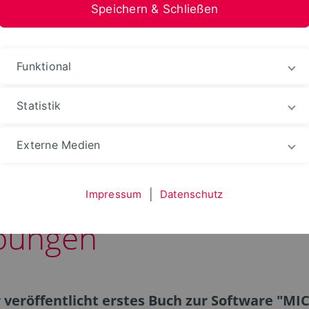
Speichern & Schließen
stfalen-Lippe
Funktional
Statistik
Externe Medien
g by doing” - 120 Ber
Impressum
|
Datenschutz
übungen
er veröffentlicht erstes Buch zur Software "M