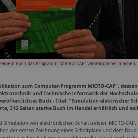
it seinem Buch das Programm "MICRO-CAP" verständlicher machen.
Publikation zum Computer-Programm MICRO-CAP", dessen is
ektrotechnik und Technische Informatik der Hochschule 
s veröffentlichtes Buch - Titel: "Simulation elektrischer 
rte, 316 Seiten starke Buch im Handel erhältlich und sol
Simulation von elektronischen Schaltkreisen, MICRO-CAP, g
wischen der ersten Zeichnung eines Schaltplans und dem Ba
gewertet werden. So kann eine Fehlerquelle schnell und mat