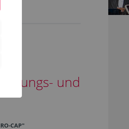
echnungs- und
ICRO-CAP"