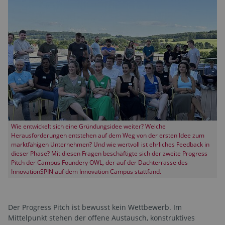
Wie entwickelt sich eine Gründungsidee weiter? Welche
Herausforderungen entstehen auf dem Weg von der ersten Idee zum
marktfähigen Unternehmen? Und wie wertvoll ist ehrliches Feedback in
dieser Phase? Mit diesen Fragen beschäftigte sich der zweite Progress
Pitch der Campus Foundery OWL, der auf der Dachterrasse des
InnovationSPIN auf dem Innovation Campus stattfand.
Der Progress Pitch ist bewusst kein Wettbewerb. Im
Mittelpunkt stehen der offene Austausch, konstruktives