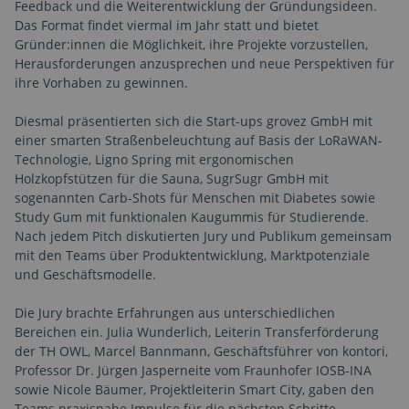
Feedback und die Weiterentwicklung der Gründungsideen.
Das Format findet viermal im Jahr statt und bietet
Gründer:innen die Möglichkeit, ihre Projekte vorzustellen,
Herausforderungen anzusprechen und neue Perspektiven für
ihre Vorhaben zu gewinnen.
Diesmal präsentierten sich die Start-ups grovez GmbH mit
einer smarten Straßenbeleuchtung auf Basis der LoRaWAN-
Technologie, Ligno Spring mit ergonomischen
Holzkopfstützen für die Sauna, SugrSugr GmbH mit
sogenannten Carb-Shots für Menschen mit Diabetes sowie
Study Gum mit funktionalen Kaugummis für Studierende.
Nach jedem Pitch diskutierten Jury und Publikum gemeinsam
mit den Teams über Produktentwicklung, Marktpotenziale
und Geschäftsmodelle.
Die Jury brachte Erfahrungen aus unterschiedlichen
Bereichen ein. Julia Wunderlich, Leiterin Transferförderung
der TH OWL, Marcel Bannmann, Geschäftsführer von kontori,
Professor Dr. Jürgen Jasperneite vom Fraunhofer IOSB-INA
sowie Nicole Bäumer, Projektleiterin Smart City, gaben den
Teams praxisnahe Impulse für die nächsten Schritte.