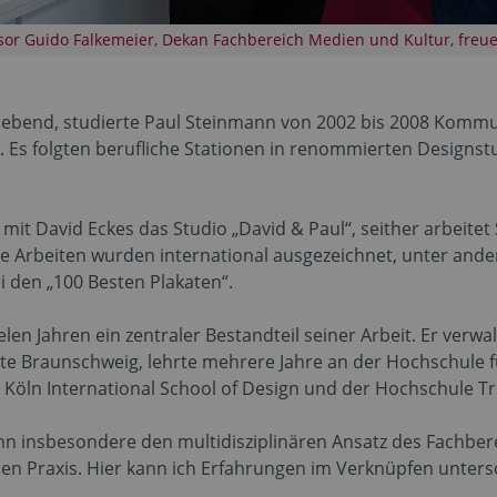
ssor Guido Falkemeier, Dekan Fachbereich Medien und Kultur, freu
n lebend, studierte Paul Steinmann von 2002 bis 2008 Kommu
. Es folgten berufliche Stationen in renommierten Designs
it David Eckes das Studio „David & Paul“, seither arbeitet
ine Arbeiten wurden international ausgezeichnet, unter an
i den „100 Besten Plakaten“.
vielen Jahren ein zentraler Bestandteil seiner Arbeit. Er verwa
te Braunschweig, lehrte mehrere Jahre an der Hochschule 
öln International School of Design und der Hochschule Tri
n insbesondere den multidisziplinären Ansatz des Fachbere
en Praxis. Hier kann ich Erfahrungen im Verknüpfen untersch