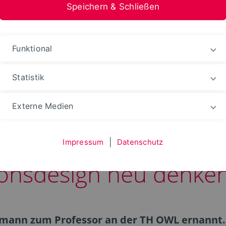
Speichern & Schließen
stfalen-Lippe
Funktional
Statistik
Externe Medien
an der TH OWL: Digita
Impressum
|
Datenschutz
onsdesign neu denke
nmann zum Professor an der TH OWL ernannt. 