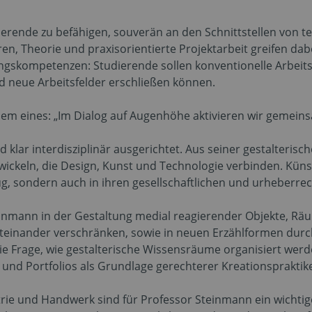
udierende zu befähigen, souverän an den Schnittstellen von 
n, Theorie und praxisorientierte Projektarbeit greifen dabe
gskompetenzen: Studierende sollen konventionelle Arbeits
nd neue Arbeitsfelder erschließen können.
lem eines: „Im Dialog auf Augenhöhe aktivieren wir gemein
 klar interdisziplinär ausgerichtet. Aus seiner gestalteris
keln, die Design, Kunst und Technologie verbinden. Künstli
eug, sondern auch in ihren gesellschaftlichen und urheberr
inmann in der Gestaltung medial reagierender Objekte, Rä
iteinander verschränken, sowie in neuen Erzählformen durch
ie Frage, wie gestalterische Wissensräume organisiert wer
e und Portfolios als Grundlage gerechterer Kreationspraktik
rie und Handwerk sind für Professor Steinmann ein wichtige