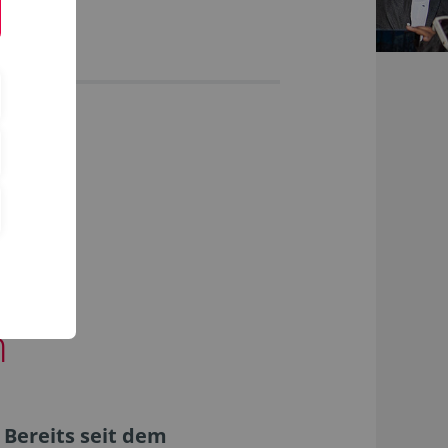
les
n
Bereits seit dem