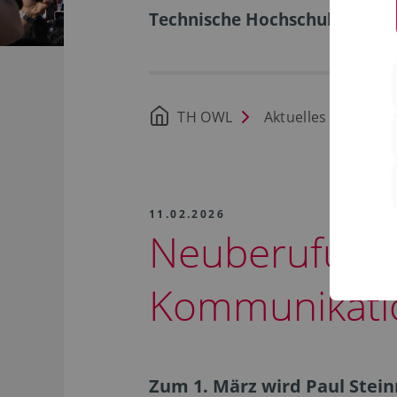
Technische Hochschule Ostwe
TH OWL
Aktuelles
11.02.2026
Neuberufung 
Kommunikati
Zum 1. März wird Paul Stei