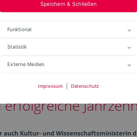
Speichern & Schließen
stfalen-Lippe
Funktional
Statistik
Externe Medien
ung und Karaoke: Stud
Impressum
|
Datenschutz
ei erfolgreiche Jahrzeh
r auch Kultur- und Wissenschaftsministerin 