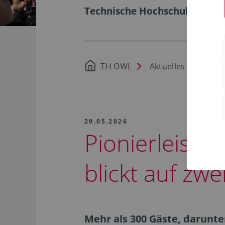
Technische Hochschule Ostwe
TH OWL
Aktuelles
29.05.2026
Pionierleist
blickt auf zw
Mehr als 300 Gäste, darunte