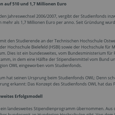
en auf 510 und 1,7 Millionen Euro
en Jahreswechsel 2006/2007, vergibt der Studienfonds inzwi
 mehr als 1,7 Millionen Euro per anno. Seit Gründung wurd
, mit den Studierende an der Technischen Hochschule Ostwes
, der Hochschule Bielefeld (HSBI) sowie der Hochschule für 
um. Dies ist ein bundesweites, vom Bundesministerium für
mm, in dem eine Hälfte der Stipendienmittel vom Bund und
 Region OWL eingeworben vom Studienfonds.
m hat seinen Ursprung beim Studienfonds OWL: Denn sch
rung erkannt: Das Konzept des Studienfonds OWL hat das P
weites Erfolgsmodell
n ein landesweites Stipendienprogramm übernommen. Aus 
ther bundesweit an Hunderten Hochschulen gibt. Von dem P