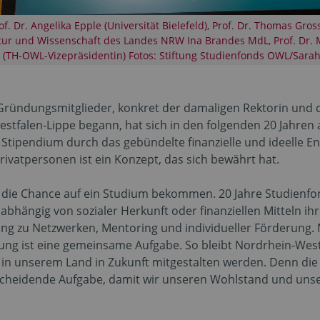
rof. Dr. Angelika Epple (Universität Bielefeld), Prof. Dr. Thomas Gro
tur und Wissenschaft des Landes NRW Ina Brandes MdL, Prof. Dr. M
l (TH-OWL-Vizepräsidentin) Fotos: Stiftung Studienfonds OWL/Sarah
 Gründungsmitglieder, konkret der damaligen Rektorin und 
estfalen-Lippe begann, hat sich in den folgenden 20 Jahren 
Stipendium durch das gebündelte finanzielle und ideelle 
vatpersonen ist ein Konzept, das sich bewährt hat.
ll die Chance auf ein Studium bekommen. 20 Jahre Studienfo
abhängig von sozialer Herkunft oder finanziellen Mitteln 
g zu Netzwerken, Mentoring und individueller Förderung. M
ng ist eine gemeinsame Aufgabe. So bleibt Nordrhein-Westfa
t in unserem Land in Zukunft mitgestalten werden. Denn di
ntscheidende Aufgabe, damit wir unseren Wohlstand und unse