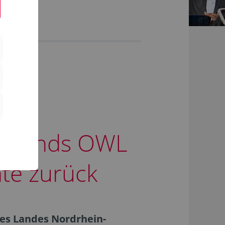
ienfonds OWL
nte zurück
des Landes Nordrhein-