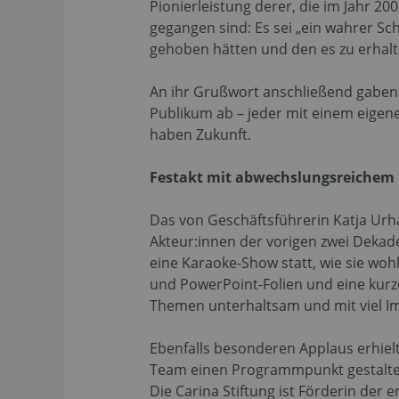
Pionierleistung derer, die im Jahr 
gegangen sind: Es sei „ein wahrer Sc
gehoben hätten und den es zu erhalt
An ihr Grußwort anschließend gaben
Publikum ab – jeder mit einem eigen
haben Zukunft.
Festakt mit abwechslungsreiche
Das von Geschäftsführerin Katja Ur
Akteur:innen der vorigen zwei Dekad
eine Karaoke-Show statt, wie sie w
und PowerPoint-Folien und eine kurz
Themen unterhaltsam und mit viel 
Ebenfalls besonderen Applaus erhiel
Team einen Programmpunkt gestaltet 
Die Carina Stiftung ist Förderin der