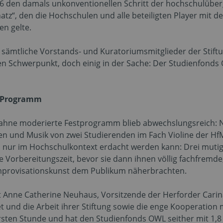
2006 den damals unkonventionellen Schritt der hochschulü
hatz“, den die Hochschulen und alle beteiligten Player mit
en gelte.
 sämtliche Vorstands- und Kuratoriumsmitglieder der Sti
en Schwerpunkt, doch einig in der Sache: Der Studienfond
m Programm
hahne moderierte Festprogramm blieb abwechslungsreich: 
en und Musik von zwei Studierenden im Fach Violine der Hf
ohl nur im Hochschulkontext erdacht werden kann: Drei mu
e Vorbereitungszeit, bevor sie dann ihnen völlig fachfremd
Improvisationskunst dem Publikum näherbrachten.
t Anne Catherine Neuhaus, Vorsitzende der Herforder Carin
und die Arbeit ihrer Stiftung sowie die enge Kooperation 
 ersten Stunde und hat den Studienfonds OWL seither mit 1,8