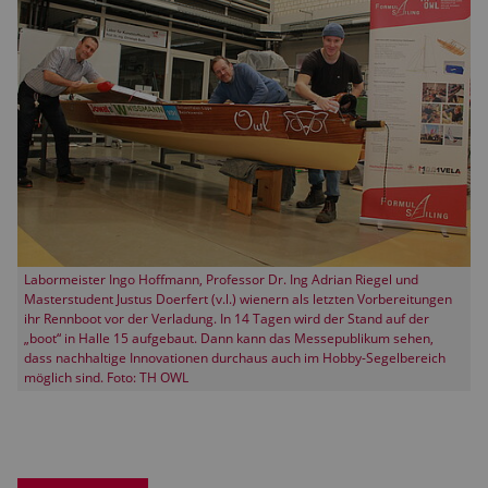
Labormeister Ingo Hoffmann, Professor Dr. Ing Adrian Riegel und
Masterstudent Justus Doerfert (v.l.) wienern als letzten Vorbereitungen
ihr Rennboot vor der Verladung. In 14 Tagen wird der Stand auf der
„boot“ in Halle 15 aufgebaut. Dann kann das Messepublikum sehen,
dass nachhaltige Innovationen durchaus auch im Hobby-Segelbereich
möglich sind. Foto: TH OWL