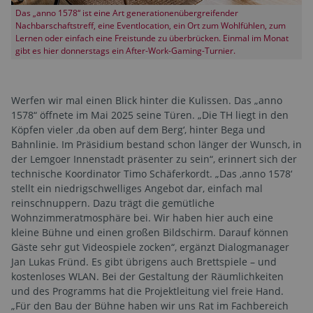
Das „anno 1578“ ist eine Art generationenübergreifender
Nachbarschaftstreff, eine Eventlocation, ein Ort zum Wohlfühlen, zum
Lernen oder einfach eine Freistunde zu überbrücken. Einmal im Monat
gibt es hier donnerstags ein After-Work-Gaming-Turnier.
Werfen wir mal einen Blick hinter die Kulissen. Das „anno
1578“ öffnete im Mai 2025 seine Türen. „Die TH liegt in den
Köpfen vieler ‚da oben auf dem Berg‘, hinter Bega und
Bahnlinie. Im Präsidium bestand schon länger der Wunsch, in
der Lemgoer Innenstadt präsenter zu sein“, erinnert sich der
technische Koordinator Timo Schäferkordt. „Das ‚anno 1578‘
stellt ein niedrigschwelliges Angebot dar, einfach mal
reinschnuppern. Dazu trägt die gemütliche
Wohnzimmeratmosphäre bei. Wir haben hier auch eine
kleine Bühne und einen großen Bildschirm. Darauf können
Gäste sehr gut Videospiele zocken“, ergänzt Dialogmanager
Jan Lukas Fründ. Es gibt übrigens auch Brettspiele – und
kostenloses WLAN. Bei der Gestaltung der Räumlichkeiten
und des Programms hat die Projektleitung viel freie Hand.
„Für den Bau der Bühne haben wir uns Rat im Fachbereich