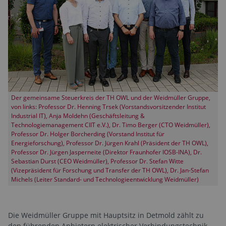
Der gemeinsame Steuerkreis der TH OWL und der Weidmüller Gruppe,
von links: Professor Dr. Henning Trsek (Vorstandsvorsitzender Institut
Industrial IT), Anja Moldehn (Geschäftsleitung &
Technologiemanagement CIIT e.V.), Dr. Timo Berger (CTO Weidmüller),
Professor Dr. Holger Borcherding (Vorstand Institut für
Energieforschung), Professor Dr. Jürgen Krahl (Präsident der TH OWL),
Professor Dr. Jürgen Jasperneite (Direktor Fraunhofer IOSB-INA), Dr.
Sebastian Durst (CEO Weidmüller), Professor Dr. Stefan Witte
(Vizepräsident für Forschung und Transfer der TH OWL), Dr. Jan-Stefan
Michels (Leiter Standard- und Technologieentwicklung Weidmüller)
Die Weidmüller Gruppe mit Hauptsitz in Detmold zählt zu
den führenden Anbietern elektrischer Verbindungstechnik